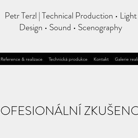
Petr Terzl | Technical Production • Light
Design • Sound • Scenography
Reference & realizace
Technická produkce
Kontakt
Galerie reali
OFESIONÁLNÍ ZKUŠEN